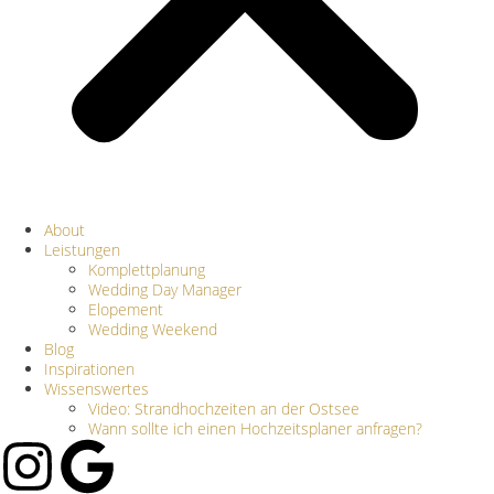
About
Leistungen
Komplettplanung
Wedding Day Manager
Elopement
Wedding Weekend
Blog
Inspirationen
Wissenswertes
Video: Strandhochzeiten an der Ostsee
Wann sollte ich einen Hochzeitsplaner anfragen?