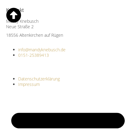
Kontakt
Mandy Knebusch
Neue Straße 2
18556 Altenkirchen auf Rügen
info@mandyknebusch.de
0151-25389413
Datenschutzerklärung
Impressum