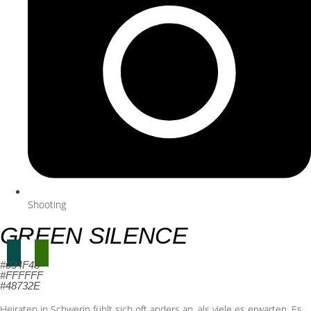
Shooting
GREEN SILENCE
#034F48
#FFFFFF
#48732E
Heiraten in
Schwerin
fühlt sich oft anders an, als viele es erwarten. Es