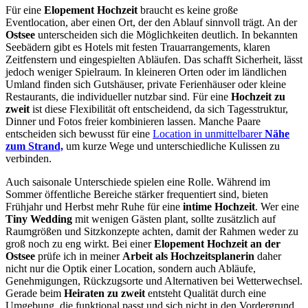
Für eine
Elopement Hochzeit
braucht es keine große
Eventlocation, aber einen Ort, der den Ablauf sinnvoll trägt. An der
Ostsee
unterscheiden sich die Möglichkeiten deutlich. In bekannten
Seebädern gibt es Hotels mit festen Trauarrangements, klaren
Zeitfenstern und eingespielten Abläufen. Das schafft Sicherheit, lässt
jedoch weniger Spielraum. In kleineren Orten oder im ländlichen
Umland finden sich Gutshäuser, private Ferienhäuser oder kleine
Restaurants, die individueller nutzbar sind. Für eine
Hochzeit zu
zweit
ist diese Flexibilität oft entscheidend, da sich Tagesstruktur,
Dinner und Fotos freier kombinieren lassen. Manche Paare
entscheiden sich bewusst für eine
Location in unmittelbarer
Nähe
zum Strand,
um kurze Wege und unterschiedliche Kulissen zu
verbinden.
Auch saisonale Unterschiede spielen eine Rolle. Während im
Sommer öffentliche Bereiche stärker frequentiert sind, bieten
Frühjahr und Herbst mehr Ruhe für eine
intime Hochzeit
. Wer eine
Tiny Wedding
mit wenigen Gästen plant, sollte zusätzlich auf
Raumgrößen und Sitzkonzepte achten, damit der Rahmen weder zu
groß noch zu eng wirkt. Bei einer
Elopement Hochzeit an der
Ostsee
prüfe ich in meiner
Arbeit als Hochzeitsplanerin
daher
nicht nur die Optik einer Location, sondern auch Abläufe,
Genehmigungen, Rückzugsorte und Alternativen bei Wetterwechsel.
Gerade beim
Heiraten zu zweit
entsteht Qualität durch eine
Umgebung, die funktional passt und sich nicht in den Vordergrund