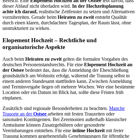
Bereich. Eine
Elopement Hochzeit an der Ostsee
lebt davon, dass
dieser Ablauf nicht überladen wird.
In der Hochzeitsplanung
achte ich darauf,
realistische Zeitfenster zu setzen und Alternativen
vorzubereiten. Gerade beim
Heiraten zu zweit
entsteht Qualität
durch einen klaren, durchdachten Tagesplan, der Raum lässt, ohne
unstrukturiert zu wirken.
Elopement Hochzeit – Rechtliche und
organisatorische Aspekte
Auch beim
Heiraten zu zweit
gelten die formalen Vorgaben des
deutschen Personenstandsrechts. Für eine
Elopement Hochzeit an
der Ostsee
bedeutet das, dass die Anmeldung der Eheschließung
grundsätzlich am Wohnsitz erfolgt, während die Trauung selbst in
einem anderen Standesamt stattfinden kann. Zwischen Anmeldung
und Terminvergabe liegen oft mehrere Wochen. Wer eine bestimmte
Location oder ein Datum im Blick hat, sollte diese Fristen früh
einplanen.
Zusätzlich sind regionale Besonderheiten zu beachten.
Manche
Trauorte an der
Ostsee
arbeiten mit festen Trauzeiten oder
saisonalen Kontingenten. Bei Zeremonien außerhalb klassischer
Amtsräume können Zusatzgebühren oder gesonderte
Vereinbarungen entstehen. Für eine
intime Hochzeit
mit freier
Trauung kommen gegebenenfalls Genehmigungen für öffentliche