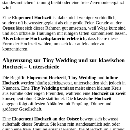
standesamtlichen Trauung bleibt oder eine freie Zeremonie ergänzt
wird.
Eine
Elopement Hochzeit
ist dabei nicht weniger verbindlich,
sondern oft bewusster geplant als eine große Feier. Gerade an der
Ostsee
lässt sich dieser Rahmen gut umsetzen, weil Wege kurz sind
und sich offizielle Trauungen mit ruhigen Orten kombinieren lassen.
Als erfahrene Hochzeitsplanerin erlebe ich,
dass Paare diese
Form der Hochzeit wählen, um sich klar aufeinander zu
konzentrieren.
Abgrenzung zur Tiny Wedding und zur klassischen
Hochzeit – Unterschiede
Die Begriffe
Elopement Hochzeit
,
Tiny Wedding
und
intime
Hochzeit
werden häufig gleichgesetzt, unterscheiden sich jedoch in
Nuancen. Eine
Tiny Wedding
umfasst meist einen kleinen Kreis
aus Familie oder engen Freunden, während eine
Hochzeit zu zweit
konsequent ohne Gäste stattfindet. Die
klassische Hochzeit
dagegen folgt oft festen Abläufen mit Empfang, Dinner und
größerer Gesellschaft.
Eine
Elopement Hochzeit an der Ostsee
bewegt sich bewusst
außerhalb dieser Struktur. Sie kann rein standesamtlich sein oder
durch eine freie Trauung ergänzt werden, bleibt jedoch im Umfang