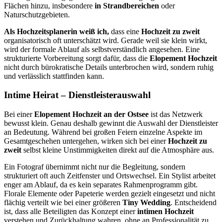
Flächen hinzu, insbesondere
in Strandbereichen
oder
Naturschutzgebieten.
Als Hochzeitsplanerin weiß ich,
dass eine
Hochzeit zu zweit
organisatorisch oft unterschätzt wird. Gerade weil sie klein wirkt,
wird der formale Ablauf als selbstverständlich angesehen. Eine
strukturierte Vorbereitung sorgt dafür, dass die
Elopement Hochzeit
nicht durch bürokratische Details unterbrochen wird, sondern ruhig
und verlässlich stattfinden kann.
Intime Heirat – Dienstleisterauswahl
Bei einer
Elopement Hochzeit an der Ostsee
ist das Netzwerk
bewusst klein. Genau deshalb gewinnt die Auswahl der Dienstleister
an Bedeutung. Während bei großen Feiern einzelne Aspekte im
Gesamtgeschehen untergehen, wirken sich bei einer
Hochzeit zu
zweit
selbst kleine Unstimmigkeiten direkt auf die Atmosphäre aus.
Ein Fotograf übernimmt nicht nur die Begleitung, sondern
strukturiert oft auch Zeitfenster und Ortswechsel. Ein Stylist arbeitet
enger am Ablauf, da es kein separates Rahmenprogramm gibt.
Florale Elemente oder Papeterie werden gezielt eingesetzt und nicht
flächig verteilt wie bei einer größeren
Tiny Wedding
. Entscheidend
ist, dass alle Beteiligten das Konzept einer
intimen Hochzeit
verstehen und Zurückhaltung wahren, ohne an Professionalität zu