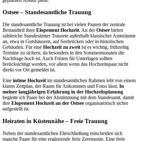
geplanten Ablauf passt.
Ostsee – Standesamtliche Trauung
Die standesamtliche Trauung ist bei vielen Paaren der zentrale
Bestandteil ihrer
Elopement Hochzeit
. An der
Ostsee
bieten
zahlreiche Standesämter Trauorte außerhalb klassischer Amtsräume
an, etwa in Gutshäusern, auf Seebrücken oder in historischen
Gebäuden. Für eine
Hochzeit zu zweit
ist es wichtig, frühzeitig
Termine zu sichern, da besonders in den Sommermonaten die
Nachfrage hoch ist. Auch Fristen für Unterlagen sollten
berücksichtigt werden, vor allem wenn das Hochzeitspaar nicht
direkt vor Ort gemeldet ist.
Eine
intime Hochzeit
im standesamtlichen Rahmen lebt von einem
klaren Zeitplan, der Raum für Ankommen und Fotos lässt.
In
meiner langjährigen Erfahrung in der Hochzeitsplanung
begleite ich Paare bei der Abstimmung mit dem Standesamt, damit
ihre
Elopement Hochzeit an der Ostsee
organisatorisch sicher
aufgestellt ist.
Heiraten in Küstennähe – Freie Trauung
Neben der standesamtlichen Eheschließung entscheiden sich
manche Paare für eine ergänzende freie Zeremonie. Eine freie