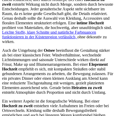
zweit
entsteht Wirkung nicht durch Menge, sondern durch bewusste
Entscheidungen. Jeder gestalterische Aspekt steht sichtbarer im
Raum, da es keine große Gesellschaft gibt, die Details relativiert.
Genau deshalb sollte die Auswahl von Kleidung, Accessoires und
floralen Elementen strukturiert erfolgen. Eine
intime Hochzeit
profitiert von Materialien, die hochwertig, aber unaufdringlich sind.
Leichte Stoffe, klare Schnitte und natürliche Farbnuancen
funktionieren in der Küstenregion verlässlich,
ohne dekorativ zu
wirken.
Auch die Umgebung der
Ostsee
beeinflusst die Gestaltung stärker
als bei einer klassischen Feier. Windverhältnisse, wechselnde
Lichtstimmungen und saisonale Unterschiede wirken direkt auf
Frisur, Make up und Blumenarrangements. Bei einer
Elopement
Hochzeit
empfiehlt es sich, mit kompakten Sträußen oder stabil
gebundenen Arrangements zu arbeiten, die Bewegung zulassen. Für
ein privates Dinner oder einen kleinen Ausklang am Abend kann
eine reduzierte Tischgestaltung mit wenigen, gezielt platzierten
Elementen ausreichend sein. Gerade beim
Heiraten zu zweit
entsteht Atmosphäre durch Proportion und nicht durch Umfang.
Ein weiterer Aspekt ist die fotografische Wirkung. Bei einer
Hochzeit zu zweit
entstehen viele Aufnahmen im Freien oder bei
Ortswechseln. Kleidung sollte deshalb Bewegungsfreiheit
ermöglichen und auch bei längeren Wegen komfortabel bleiben.