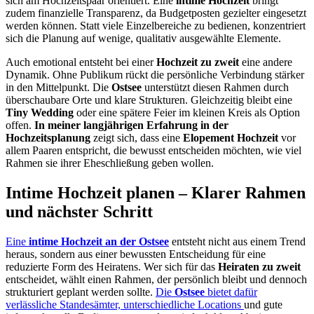
sich am Hochzeitspaar orientiert. Eine
intime Hochzeit
bringt
zudem finanzielle Transparenz, da Budgetposten gezielter eingesetzt
werden können. Statt viele Einzelbereiche zu bedienen, konzentriert
sich die Planung auf wenige, qualitativ ausgewählte Elemente.
Auch emotional entsteht bei einer
Hochzeit zu zweit
eine andere
Dynamik. Ohne Publikum rückt die persönliche Verbindung stärker
in den Mittelpunkt. Die
Ostsee
unterstützt diesen Rahmen durch
überschaubare Orte und klare Strukturen. Gleichzeitig bleibt eine
Tiny Wedding
oder eine spätere Feier im kleinen Kreis als Option
offen.
In meiner langjährigen Erfahrung in der
Hochzeitsplanung
zeigt sich, dass eine
Elopement Hochzeit
vor
allem Paaren entspricht, die bewusst entscheiden möchten, wie viel
Rahmen sie ihrer Eheschließung geben wollen.
Intime Hochzeit planen – Klarer Rahmen
und nächster Schritt
Eine
intime Hochzeit an der Ostsee
entsteht nicht aus einem Trend
heraus, sondern aus einer bewussten Entscheidung für eine
reduzierte Form des Heiratens. Wer sich für das
Heiraten zu zweit
entscheidet, wählt einen Rahmen, der persönlich bleibt und dennoch
strukturiert geplant werden sollte.
Die
Ostsee
bietet dafür
verlässliche Standesämter, unterschiedliche Locations
und gute