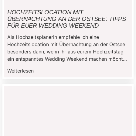
HOCHZEITSLOCATION MIT
ÜBERNACHTUNG AN DER OSTSEE: TIPPS
FÜR EUER WEDDING WEEKEND
Als Hochzeitsplanerin empfehle ich eine
Hochzeitslocation mit Übernachtung an der Ostsee
besonders dann, wenn ihr aus eurem Hochzeitstag
ein entspanntes Wedding Weekend machen möchtet.
Eure Gäste reisen nur einmal an und können die
Weiterlesen
gemeinsame Zeit ohne zusätzlichen Fahrstress
genießen. Gleichzeitig habt ihr die Möglichkeit, nach
der Hochzeit noch ein paar Tage an der Ostsee zu
[…]