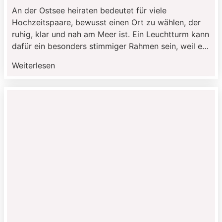
An der Ostsee heiraten bedeutet für viele
Hochzeitspaare, bewusst einen Ort zu wählen, der
ruhig, klar und nah am Meer ist. Ein Leuchtturm kann
dafür ein besonders stimmiger Rahmen sein, weil er
nicht klassisch wirkt und trotzdem eine starke
Weiterlesen
Verbindung zur Küste hat. Gerade für eine kleinere
Hochzeit oder eine persönliche Trauung an der
Ostsee […]