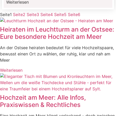
Weiterlesen
bewusst für einen kleinen, klar geplanten
Hochzeitstag am Kap Arkona. Die standesamtliche
Seite
1
Seite
2
Seite
3
Seite
4
Seite
5
Seite
6
Trauung im Schinkelturm, ein ruhiger Ablauf an der
[…]
Heiraten im Leuchtturm an der Ostsee:
Eure besondere Hochzeit am Meer
An der Ostsee heiraten bedeutet für viele Hochzeitspaare,
bewusst einen Ort zu wählen, der ruhig, klar und nah am
Meer
Weiterlesen
Hochzeit am Meer: Alle Infos,
Praxiswissen & Rechtliches
Eine Hochzeit am Meer klingt verlockend – doch zwischen