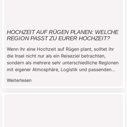
HOCHZEIT AUF RÜGEN PLANEN: WELCHE
REGION PASST ZU EURER HOCHZEIT?
Wenn ihr eine Hochzeit auf Rügen plant, solltet ihr
die Insel nicht nur als ein Reiseziel betrachten,
sondern als mehrere sehr unterschiedliche Regionen
mit eigener Atmosphäre, Logistik und passenden
Location-Typen. Ich zeige euch in diesem Beitrag,
Weiterlesen
worin sich Nordrügen, Ostrügen, Südrügen und
Westrügen unterscheiden, welche Region zu eurer
Art von Hochzeit passt und worauf ihr […]