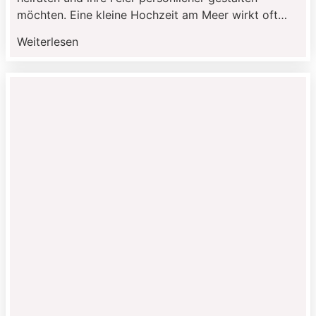
möchten. Eine kleine Hochzeit am Meer wirkt oft
ruhiger, bringt bei der Planung aber eigene
Weiterlesen
Anforderungen mit sich. Vor allem die Wahl
passender Hochzeitslocations entscheidet darüber,
ob Gästezahl, Ablauf, Unterbringung und
gewünschte Atmosphäre gut […]