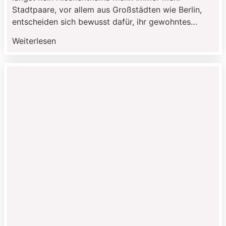
Stadtpaare, vor allem aus Großstädten wie Berlin,
entscheiden sich bewusst dafür, ihr gewohntes
Umfeld zu verlassen und am Meer zu heiraten. Der
Weiterlesen
Wunsch nach Klarheit, weniger Ablenkung und einem
überschaubaren Rahmen spielt dabei eine zentrale
Rolle. Statt großer Gesellschaften rückt […]