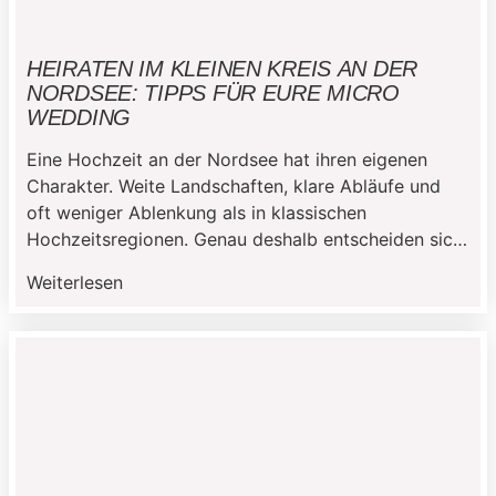
HEIRATEN IM KLEINEN KREIS AN DER
NORDSEE: TIPPS FÜR EURE MICRO
WEDDING
Eine Hochzeit an der Nordsee hat ihren eigenen
Charakter. Weite Landschaften, klare Abläufe und
oft weniger Ablenkung als in klassischen
Hochzeitsregionen. Genau deshalb entscheiden sich
viele Paare bewusst dafür, im kleinen Kreis zu
Weiterlesen
heiraten. Eine Micro Wedding passt hier besonders
gut, weil sie Raum für persönliche Entscheidungen
lässt, ohne dass der organisatorische Aufwand
ausufert. In […]