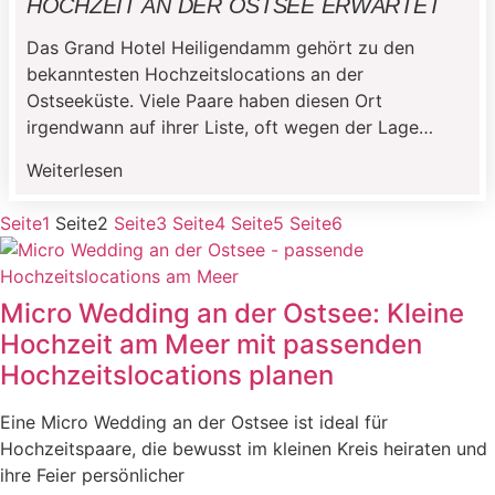
HOCHZEIT AN DER OSTSEE ERWARTET
Das Grand Hotel Heiligendamm gehört zu den
bekanntesten Hochzeitslocations an der
Ostseeküste. Viele Paare haben diesen Ort
irgendwann auf ihrer Liste, oft wegen der Lage
direkt am Meer und der besonderen Architektur. Was
Weiterlesen
dabei schnell passiert: Die Location wird auf ihre
Optik reduziert. Auf den Blick aufs Wasser, die
Seite
1
Seite
2
Seite
3
Seite
4
Seite
5
Seite
6
weißen Gebäude, das Gesamtbild. Alles richtig […]
Micro Wedding an der Ostsee: Kleine
Hochzeit am Meer mit passenden
Hochzeitslocations planen
Eine Micro Wedding an der Ostsee ist ideal für
Hochzeitspaare, die bewusst im kleinen Kreis heiraten und
ihre Feier persönlicher