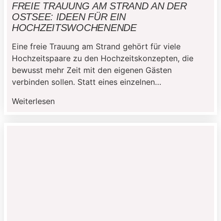
FREIE TRAUUNG AM STRAND AN DER
OSTSEE: IDEEN FÜR EIN
HOCHZEITSWOCHENENDE
Eine freie Trauung am Strand gehört für viele
Hochzeitspaare zu den Hochzeitskonzepten, die
bewusst mehr Zeit mit den eigenen Gästen
verbinden sollen. Statt eines einzelnen
Hochzeitstags entscheiden sich viele Paare
Weiterlesen
inzwischen für ein ganzes Hochzeitswochenende,
besonders wenn sie an der Ostsee heiraten
möchten. Die Kombination aus gemeinsamer Zeit,
mehreren Programmpunkten und einer
entspannteren Atmosphäre macht […]