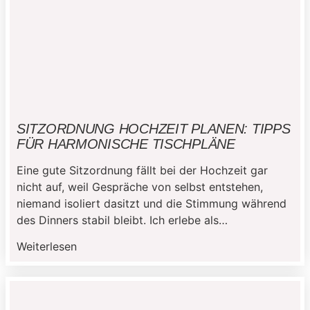
SITZORDNUNG HOCHZEIT PLANEN: TIPPS
FÜR HARMONISCHE TISCHPLÄNE
Eine gute Sitzordnung fällt bei der Hochzeit gar
nicht auf, weil Gespräche von selbst entstehen,
niemand isoliert dasitzt und die Stimmung während
des Dinners stabil bleibt. Ich erlebe als
Hochzeitsplanerin aber immer wieder, dass
Weiterlesen
Brautpaare die Tischplanung unterschätzen oder zu
lange aufschieben. Dabei entscheidet die
Sitzordnung maßgeblich darüber, ob sich deine
Gäste wohlfühlen oder nur […]